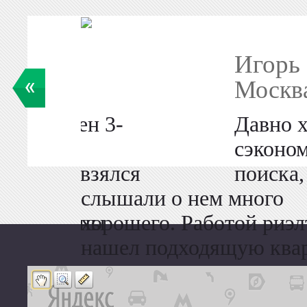
Игорь
Москва
а – размен 3-
Давно х
сэконо
Вячеслав взялся
поиска,
слышали о нем много
ы оформлены
хорошего. Работой риэл
ора!
нашел подходящую квар